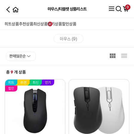
0
마우스/타블렛 상품리스트
히트상품
추천상품
최신상품
인기상품
할인상품
마우스 (9)
9
총
개 상품
히트
추천
최신
인기
할인