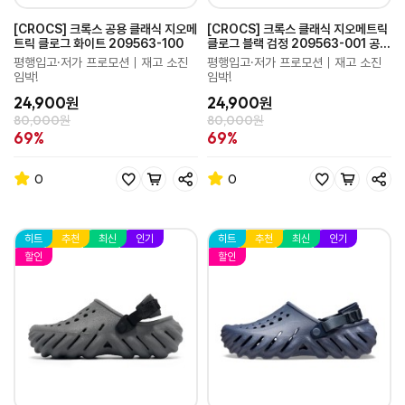
[CROCS] 크록스 공용 클래식 지오메
[CROCS] 크록스 클래식 지오메트릭
트릭 클로그 화이트 209563-100
클로그 블랙 검정 209563-001 공용
샌들
평행입고·저가 프로모션｜재고 소진
평행입고·저가 프로모션｜재고 소진
임박!
임박!
24,900원
24,900원
80,000원
80,000원
69%
69%
0
0
히트
추천
최신
인기
히트
추천
최신
인기
할인
할인