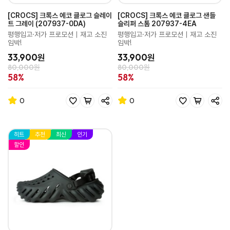
[CROCS] 크록스 에코 클로그 슬레이
[CROCS] 크록스 에코 클로그 샌들
트 그레이 (207937-0DA)
슬리퍼 스톰 207937-4EA
평행입고·저가 프로모션｜재고 소진
평행입고·저가 프로모션｜재고 소진
임박!
임박!
33,900원
33,900원
80,000원
80,000원
58%
58%
0
0
히트
추천
최신
인기
할인