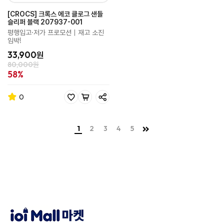
[CROCS] 크록스 에코 클로그 샌들
슬리퍼 블랙 207937-001
평행입고·저가 프로모션｜재고 소진
임박!
33,900원
80,000원
58%
0
1
2
3
4
5