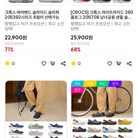
크록스 바야밴드 슬라이드 슬리퍼
[CROCS] 크록스 라이트라이드 360
205392시리즈 4컬러 선택가능
클로그 206708 남녀공용 샌들 슬리
퍼 6컬러
평행입고·저가 프로모션｜재고 소진
평행입고·저가 프로모션｜재고 소진
임박!
임박!
22,900원
25,900원
80,000원
80,000원
71%
68%
0
0
히트
추천
최신
인기
할인