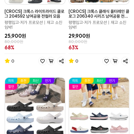
[CROCS] 크록스 라이트라이드 클로
[CROCS] 크록스 클래식 올터레인 클
그 204592 남여공용 전컬러 모음
로그 206340 시리즈 남여공용 전
10컬러 완전 라인업
평행입고·저가 프로모션｜재고 소진
평행입고·저가 프로모션｜재고 소진
임박!
임박!
25,900원
29,900원
80,000원
80,000원
68%
63%
0
0
히트
추천
최신
인기
히트
추천
최신
인기
할인
할인