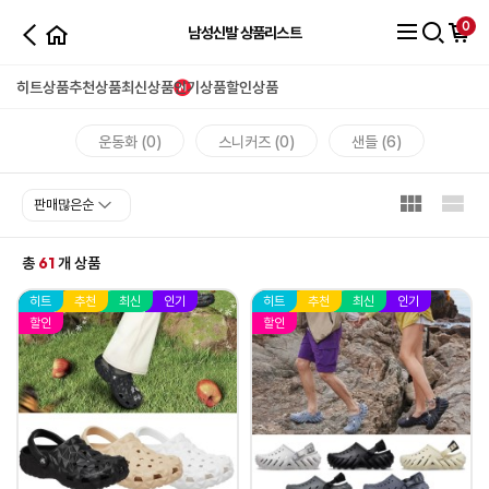
0
남성신발 상품리스트
히트상품
추천상품
최신상품
인기상품
할인상품
운동화 (0)
스니커즈 (0)
샌들 (6)
61
총
개 상품
히트
추천
최신
인기
히트
추천
최신
인기
할인
할인