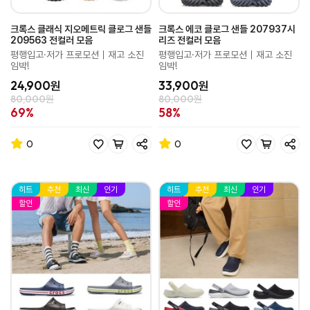
크록스 클래식 지오메트릭 클로그 샌들
크록스 에코 클로그 샌들 207937시
209563 전컬러 모음
리즈 전컬러 모음
평행입고·저가 프로모션｜재고 소진
평행입고·저가 프로모션｜재고 소진
임박!
임박!
24,900원
33,900원
80,000원
80,000원
69%
58%
0
0
히트
추천
최신
인기
히트
추천
최신
인기
할인
할인