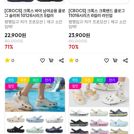
[CROCS] 크록스 바야 남여공용 클로
[CROCS] 크록스 크록밴드 클로그
그 슬리퍼 10126시리즈 5컬러
11016시리즈 6컬러 라인업
평행입고·저가 프로모션｜재고 소진
평행입고·저가 프로모션｜재고 소진
임박!
임박!
22,900원
23,900원
80,000원
80,000원
71%
70%
0
0
히트
추천
최신
인기
히트
추천
최신
인기
할인
할인