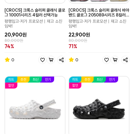
[CROCS] 크록스 슬리퍼 클래식 클로
[CROCS] 크록스 슬리퍼 클래식 바야
그 10001시리즈 4컬러 선택가능
밴드 클로그 205089시리즈 8컬러
라인업
평행입고·저가 프로모션｜재고 소진
평행입고·저가 프로모션｜재고 소진
임박!
임박!
20,900원
22,900원
80,000원
80,000원
74%
71%
0
0
히트
추천
최신
인기
히트
추천
최신
인기
할인
할인