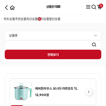
0
상품문의⌨️
히트상품
추천상품
최신상품
인기상품
할인상품
전체보기
에버튼하우스 보니타 라면포트 1L
12,900
원