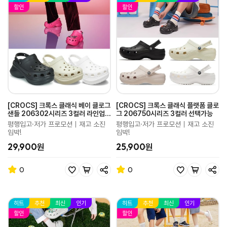
할인
할인
[CROCS] 크록스 클래식 베이 클로그
[CROCS] 크록스 클래식 플랫폼 클로
샌들 206302시리즈 3컬러 라인업/
그 206750시리즈 3컬러 선택가능
블랙/본베이지/화이트
평행입고·저가 프로모션｜재고 소진
평행입고·저가 프로모션｜재고 소진
임박!
임박!
29,900원
25,900원
0
0
히트
추천
최신
인기
히트
추천
최신
인기
할인
할인