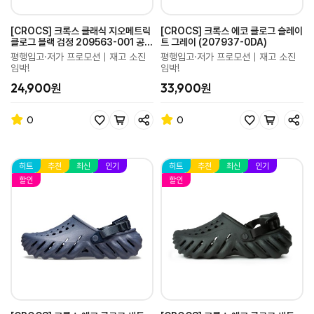
[CROCS] 크록스 클래식 지오메트릭
[CROCS] 크록스 에코 클로그 슬레이
클로그 블랙 검정 209563-001 공용
트 그레이 (207937-0DA)
샌들
평행입고·저가 프로모션｜재고 소진
평행입고·저가 프로모션｜재고 소진
임박!
임박!
24,900원
33,900원
0
0
히트
추천
최신
인기
히트
추천
최신
인기
할인
할인