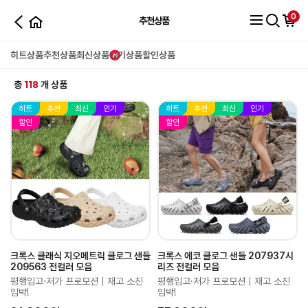
0
추천상품
히트상품
추천상품
최신상품
인기상품
할인상품
118
총
개 상품
히트
추천
최신
인기
히트
추천
최신
인기
할인
할인
크록스 클래식 지오메트릭 클로그 샌들
크록스 에코 클로그 샌들 207937시
209563 전컬러 모음
리즈 전컬러 모음
평행입고·저가 프로모션｜재고 소진
평행입고·저가 프로모션｜재고 소진
임박!
임박!