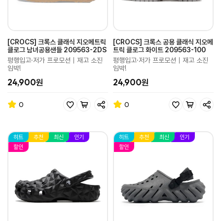
[CROCS] 크록스 클래식 지오메트릭
[CROCS] 크록스 공용 클래식 지오메
클로그 남녀공용샌들 209563-2DS
트릭 클로그 화이트 209563-100
평행입고·저가 프로모션｜재고 소진
평행입고·저가 프로모션｜재고 소진
임박!
임박!
24,900원
24,900원
0
0
히트
추천
최신
인기
히트
추천
최신
인기
할인
할인