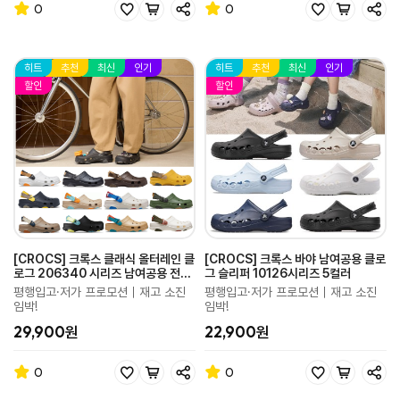
0
0
히트
추천
최신
인기
히트
추천
최신
인기
할인
할인
[CROCS] 크록스 클래식 올터레인 클
[CROCS] 크록스 바야 남여공용 클로
로그 206340 시리즈 남여공용 전
그 슬리퍼 10126시리즈 5컬러
10컬러 완전 라인업
평행입고·저가 프로모션｜재고 소진
평행입고·저가 프로모션｜재고 소진
임박!
임박!
29,900원
22,900원
0
0