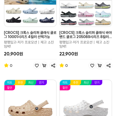
[CROCS] 크록스 슬리퍼 클래식 클로
[CROCS] 크록스 슬리퍼 클래식 바야
그 10001시리즈 4컬러 선택가능
밴드 클로그 205089시리즈 8컬러
라인업
평행입고·저가 프로모션｜재고 소진
평행입고·저가 프로모션｜재고 소진
임박!
임박!
20,900원
22,900원
0
0
히트
추천
최신
인기
히트
추천
최신
인기
할인
할인