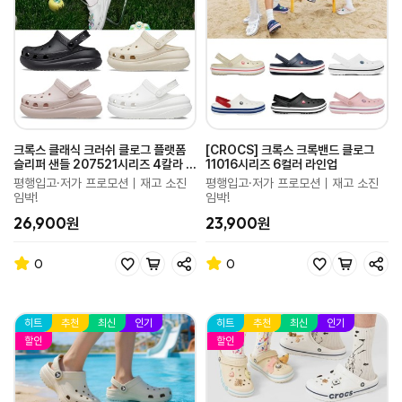
크록스 클래식 크러쉬 클로그 플랫폼
[CROCS] 크록스 크록밴드 클로그
슬리퍼 샌들 207521시리즈 4칼라 라
11016시리즈 6컬러 라인업
인업
평행입고·저가 프로모션｜재고 소진
평행입고·저가 프로모션｜재고 소진
임박!
임박!
26,900원
23,900원
0
0
히트
추천
최신
인기
히트
추천
최신
인기
할인
할인