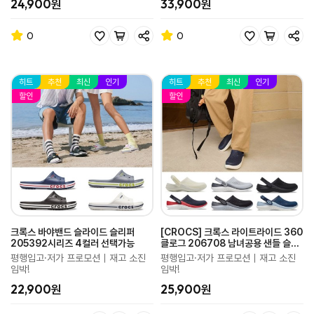
24,900원
33,900원
0
0
히트
추천
최신
인기
히트
추천
최신
인기
할인
할인
크록스 바야밴드 슬라이드 슬리퍼
[CROCS] 크록스 라이트라이드 360
205392시리즈 4컬러 선택가능
클로그 206708 남녀공용 샌들 슬리
퍼 6컬러
평행입고·저가 프로모션｜재고 소진
평행입고·저가 프로모션｜재고 소진
임박!
임박!
22,900원
25,900원