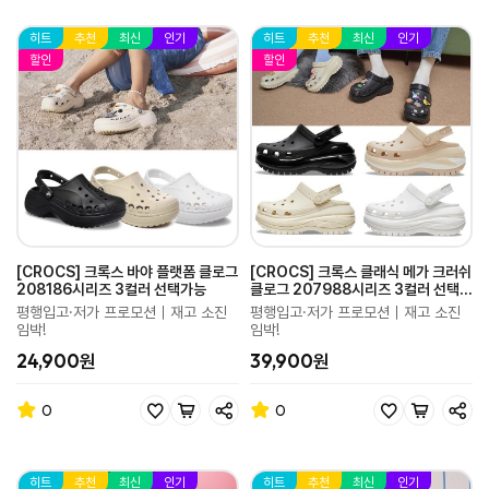
히트
추천
최신
인기
히트
추천
최신
인기
할인
할인
[CROCS] 크록스 바야 플랫폼 클로그
[CROCS] 크록스 클래식 메가 크러쉬
208186시리즈 3컬러 선택가능
클로그 207988시리즈 3컬러 선택가
능
평행입고·저가 프로모션｜재고 소진
평행입고·저가 프로모션｜재고 소진
임박!
임박!
24,900원
39,900원
0
0
히트
추천
최신
인기
히트
추천
최신
인기