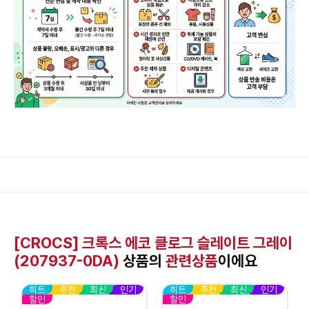
[CROCS] 크록스 에코 클로그 슬레이트 그레이
(207937-0DA)
상품의
관련상품
이에요
히트
추천
최신
인기
히트
추천
최신
인기
할인
할인