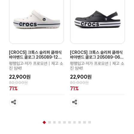
그
[CROCS] 크록스 슬리퍼 클래식
[CROCS] 크록스 슬리퍼 클래식
[
바야밴드 클로그 205089-126
바야밴드 클로그 205089-066
그
화이트
블랙
소
평행입고·저가 프로모션｜재고 소
평행입고·저가 프로모션｜재고 소
진 임박!
진 임박!
진
22,900원
22,900원
80,000원
80,000원
8
71%
71%
7