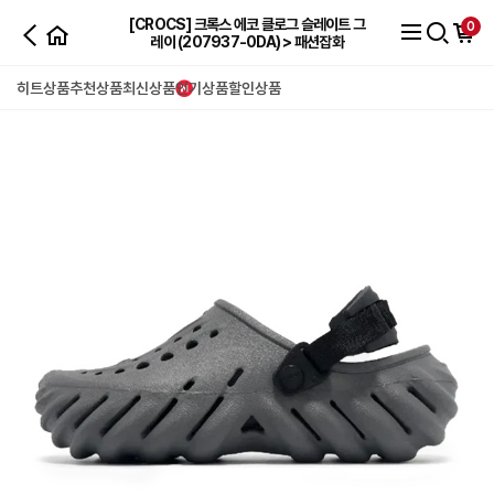
[CROCS] 크록스 에코 클로그 슬레이트 그
0
레이 (207937-0DA) > 패션잡화
히트상품
추천상품
최신상품
인기상품
할인상품